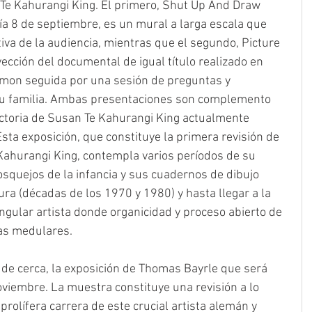
Te Kahurangi King​. El primero, Shut Up And Draw 
l día 8 de septiembre, es un mural a larga escala que 
iva de la audiencia, mientras que el segundo, Picture 
cción del documental de igual título realizado en 
lmon seguida por una sesión de preguntas y 
 su familia. Ambas presentaciones son complemento 
ectoria de Susan Te Kahurangi King actualmente 
 Esta exposición, que constituye la primera revisión de 
Kahurangi King, contempla varios períodos de su 
squejos de la infancia y sus cuadernos de dibujo 
ra (décadas de los 1970 y 1980) y hasta llegar a la 
ngular artista donde organicidad y proceso abierto de 
cas medulares.
r de cerca, la exposición de Thomas Bayrle que será 
noviembre. La muestra constituye una revisión a lo 
prolífera carrera de este crucial artista alemán y 