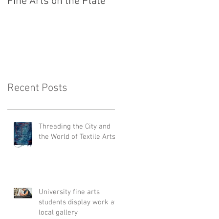
Fine Arts on the Plate
Intentos vacuos de
aprehender la Creació
Recent Posts
Threading the City and
the World of Textile Arts
University fine arts
students display work at
local gallery