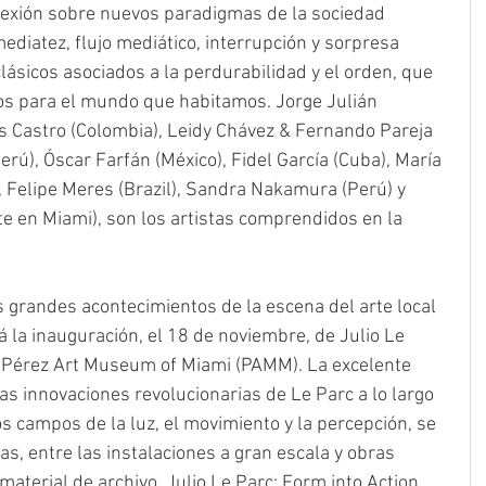
exión sobre nuevos paradigmas de la sociedad 
iatez, flujo mediático, interrupción y sorpresa 
ásicos asociados a la perdurabilidad y el orden, que 
s para el mundo que habitamos. Jorge Julián 
os Castro (Colombia), Leidy Chávez & Fernando Pareja 
rú), Óscar Farfán (México), Fidel García (Cuba), María 
 Felipe Meres (Brazil), Sandra Nakamura (Perú) y 
e en Miami), son los artistas comprendidos en la 
s grandes acontecimientos de la escena del arte local 
la inauguración, el 18 de noviembre, de Julio Le 
el Pérez Art Museum of Miami (PAMM). La excelente 
s innovaciones revolucionarias de Le Parc a lo largo 
os campos de la luz, el movimiento y la percepción, se 
, entre las instalaciones a gran escala y obras 
material de archivo. Julio Le Parc: Form into Action 