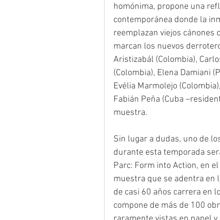
homónima, propone una refl
contemporánea donde la inmed
reemplazan viejos cánones cl
marcan los nuevos derrotero
Aristizabál (Colombia), Carl
(Colombia), Elena Damiani (Pe
Evélia Marmolejo (Colombia),
Fabián Peña (Cuba –resident
muestra.
Sin lugar a dudas, uno de lo
durante esta temporada será 
Parc: Form into Action, en 
muestra que se adentra en la
de casi 60 años carrera en l
compone de más de 100 obras
raramente vistas en papel y 