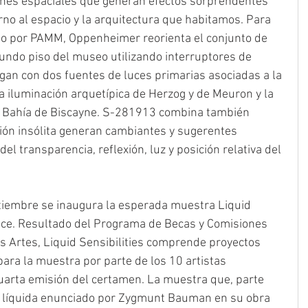
ones espaciales que generan efectos sorprendentes 
orno al espacio y la arquitectura que habitamos. Para 
o por PAMM, Oppenheimer reorienta el conjunto de 
undo piso del museo utilizando interruptores de 
gan con dos fuentes de luces primarias asociadas a la 
e la iluminación arquetípica de Herzog y de Meuron y la 
a Bahía de Biscayne. S-281913 combina también 
ción insólita generan cambiantes y sugerentes 
del transparencia, reflexión, luz y posición relativa del 
ptiembre se inaugura la esperada muestra Liquid 
pace. Resultado del Programa de Becas y Comisiones 
s Artes, Liquid Sensibilities comprende proyectos 
ara la muestra por parte de los 10 artistas 
arta emisión del certamen. La muestra que, parte 
 líquida enunciado por Zygmunt Bauman en su obra 